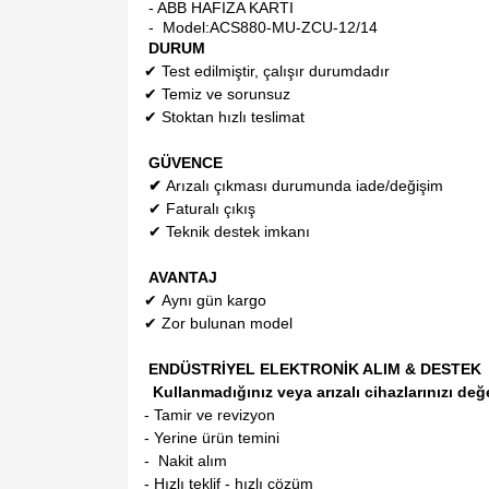
- ABB HAFIZA KARTI
- Model:
ACS880-MU-ZCU-12/14
DURUM
✔
Test edilmiştir, çalışır durumdadır
✔
Temiz ve sorunsuz
✔
Stoktan hızlı teslimat
GÜVENCE
✔
Arızalı çıkması durumunda iade/değişim
✔
Faturalı çıkış
✔
Teknik destek imkanı
AVANTAJ
✔
Aynı gün kargo
✔
Zor bulunan model
ENDÜSTRİYEL ELEKTRONİK ALIM & DESTEK
Kullanmadığınız veya arızalı cihazlarınızı değ
- Tamir ve revizyon
- Yerine ürün temini
- Nakit alım
- Hızlı teklif - hızlı çözüm