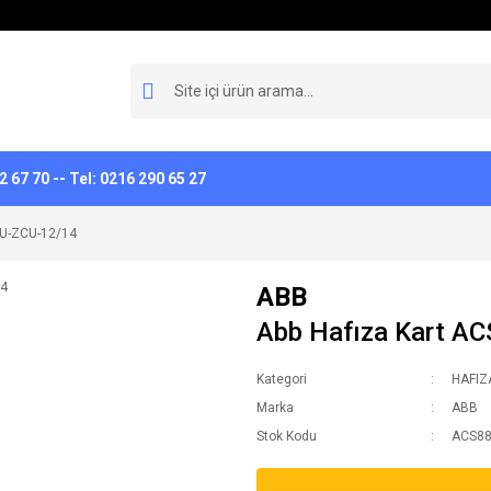
 67 70 -- Tel: 0216 290 65 27
MU-ZCU-12/14
ABB
Abb Hafıza Kart A
Kategori
HAFIZ
Marka
ABB
Stok Kodu
ACS8