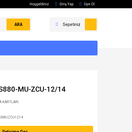
Hoşgeldiniz
Giriş Yap
Üye Ol
ARA
Sepetiniz
CS880-MU-ZCU-12/14
A KARTLARI
80MUZCU1214
İletişime Geç