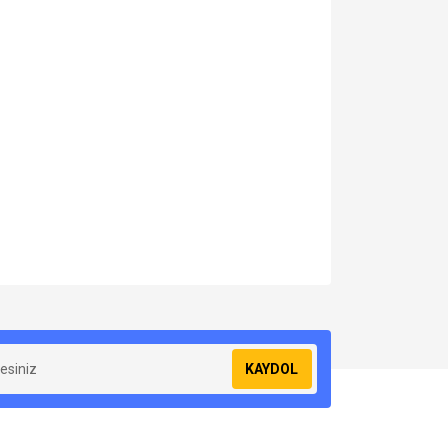
za iletebilirsiniz.
KAYDOL