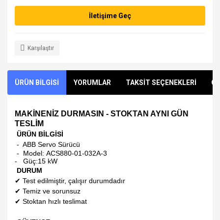
İletişime Geç
Karşılaştır
ÜRÜN BİLGİSİ
YORUMLAR
TAKSİT SEÇENEKLERİ
ÖN
MAKİNENİZ DURMASIN - STOKTAN AYNI GÜN
TESLİM
ÜRÜN BİLGİSİ
- ABB Servo Sürücü
- Model:
ACS880-01-032A-3
-
Güç:15 kW
DURUM
✔
Test edilmiştir, çalışır durumdadır
✔
Temiz ve sorunsuz
✔
Stoktan hızlı teslimat