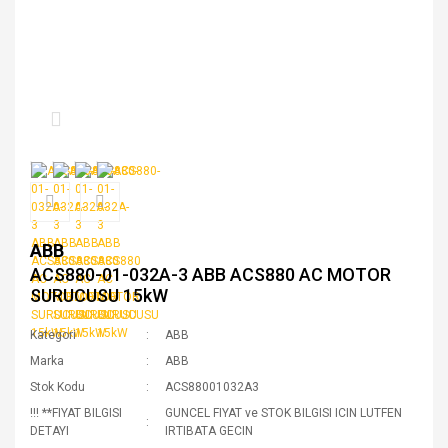
ABB
ACS880-01-032A-3 ABB ACS880 AC MOTOR
SURUCUSU 15kW
Kategori
ABB
Marka
ABB
Stok Kodu
ACS88001032A3
!!! **FIYAT BILGISI
GUNCEL FIYAT ve STOK BILGISI ICIN LUTFEN
DETAYI
IRTIBATA GECIN