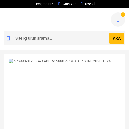
Hoşgeldiniz
Giriş Yap
Üye Ol
ARA