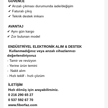
GÜVENCE
✔
Arızalı çıkması durumunda iade/değişim
✔
Faturalı çıkış
✔
Teknik destek imkanı
AVANTAJ
✔
Aynı gün kargo
✔
Zor bulunan model
ENDÜSTRİYEL ELEKTRONİK ALIM & DESTEK
Kullanmadığınız veya arızalı cihazlarınızı
değerlendiriyoruz
- Tamir ve revizyon
- Yerine ürün temini
- Nakit alım
- Hızlı teklif - hızlı çözüm
İLETİŞİM
Hızlı dönüş için arayabilirsiniz.
0 216 290 65 27
0 537 592 67 70
www.fiberfaz.com