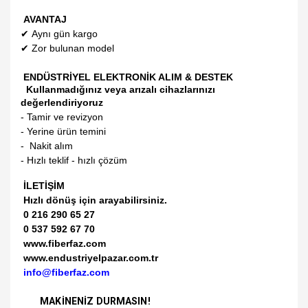
AVANTAJ
✔
Aynı gün kargo
✔
Zor bulunan model
ENDÜSTRİYEL ELEKTRONİK ALIM & DESTEK
Kullanmadığınız veya arızalı cihazlarınızı
değerlendiriyoruz
- Tamir ve revizyon
- Yerine ürün temini
- Nakit alım
- Hızlı teklif - hızlı çözüm
İLETİŞİM
Hızlı dönüş için arayabilirsiniz.
0 216 290 65 27
0 537 592 67 70
www.fiberfaz.com
www.endustriyelpazar.com.tr
info@fiberfaz.com
MAKİNENİZ DURMASIN!