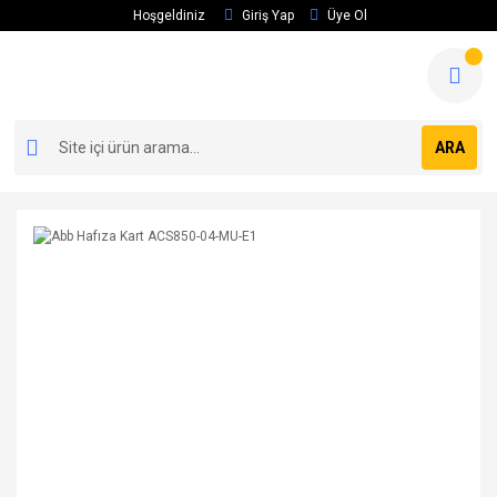
Hoşgeldiniz
Giriş Yap
Üye Ol
ARA