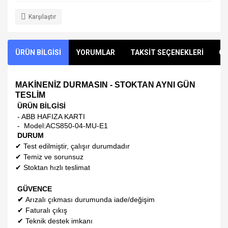
Karşılaştır
ÜRÜN BİLGİSİ
YORUMLAR
TAKSİT SEÇENEKLERİ
ÖN
MAKİNENİZ DURMASIN - STOKTAN AYNI GÜN
TESLİM
ÜRÜN BİLGİSİ
- ABB HAFIZA KARTI
- Model:
ACS850-04-MU-E1
DURUM
✔
Test edilmiştir, çalışır durumdadır
✔
Temiz ve sorunsuz
✔
Stoktan hızlı teslimat
GÜVENCE
✔
Arızalı çıkması durumunda iade/değişim
✔
Faturalı çıkış
✔
Teknik destek imkanı