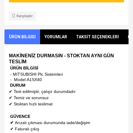
Karşılaştır
ÜRÜN BİLGİSİ
YORUMLAR
TAKSİT SEÇENEKLERİ
ÖN
MAKİNENİZ DURMASIN - STOKTAN AYNI GÜN
TESLİM
ÜRÜN BİLGİSİ
- MITSUBISHI Plc Sistemleri
- Model:
A1SX40
DURUM
✔
Test edilmiştir, çalışır durumdadır
✔
Temiz ve sorunsuz
✔
Stoktan hızlı teslimat
GÜVENCE
✔
Arızalı çıkması durumunda iade/değişim
✔
Faturalı çıkış