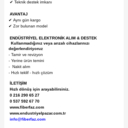
✔
Teknik destek imkanı
AVANTAJ
✔
Aynı gün kargo
✔
Zor bulunan model
ENDÜSTRİYEL ELEKTRONİK ALIM & DESTEK
Kullanmadığınız veya arızalı cihazlarınızı
değerlendiriyoruz
- Tamir ve revizyon
- Yerine ürün temini
- Nakit alım
- Hızlı teklif - hızlı çözüm
İLETİŞİM
Hızlı dönüş için arayabilirsiniz.
0 216 290 65 27
0 537 592 67 70
www.fiberfaz.com
www.endustriyelpazar.com.tr
info@fiberfaz.com