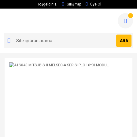
Hoşgeldiniz
Giriş Yap
Üye Ol
ARA