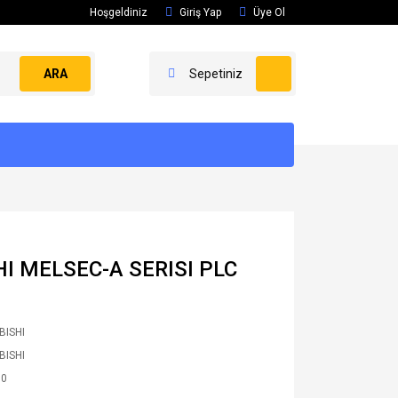
Hoşgeldiniz
Giriş Yap
Üye Ol
ARA
Sepetiniz
I MELSEC-A SERISI PLC
BISHI
BISHI
30