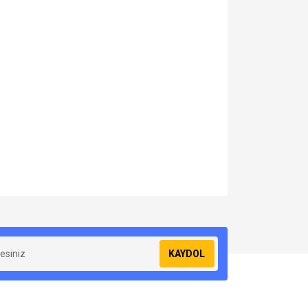
za iletebilirsiniz.
KAYDOL