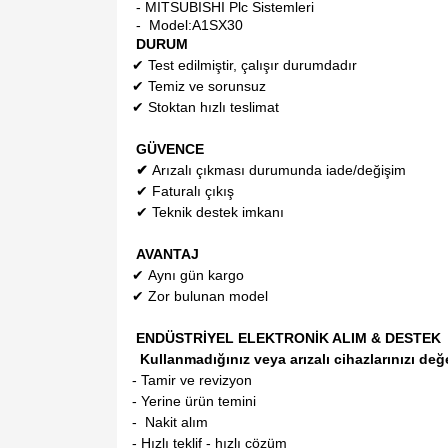
- MITSUBISHI Plc Sistemleri
- Model:
A1SX30
DURUM
✔
Test edilmiştir, çalışır durumdadır
✔
Temiz ve sorunsuz
✔
Stoktan hızlı teslimat
GÜVENCE
✔
Arızalı çıkması durumunda iade/değişim
✔
Faturalı çıkış
✔
Teknik destek imkanı
AVANTAJ
✔
Aynı gün kargo
✔
Zor bulunan model
ENDÜSTRİYEL ELEKTRONİK ALIM & DESTEK
Kullanmadığınız veya arızalı cihazlarınızı değ
- Tamir ve revizyon
- Yerine ürün temini
- Nakit alım
- Hızlı teklif - hızlı çözüm