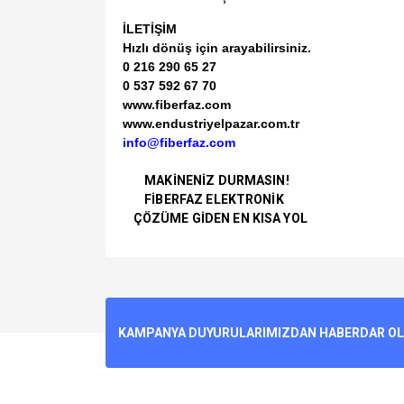
İLETİŞİM
Hızlı dönüş için arayabilirsiniz.
0 216 290 65 27
0 537 592 67 70
www.fiberfaz.com
www.endustriyelpazar.com.tr
info@fiberfaz.com
MAKİNENİZ DURMASIN!
FİBERFAZ ELEKTRONİK
ÇÖZÜME GİDEN EN KISA YOL
Bu ürünün fiyat bilgisi, resim, ürün açıklamalarında v
Görüş ve önerileriniz için teşekkür ederiz.
Ürün resmi kalitesiz, bozuk veya görüntülenemiyo
KAMPANYA DUYURULARIMIZDAN HABERDAR OLMA
Ürün açıklamasında eksik bilgiler bulunuyor.
Ürün bilgilerinde hatalar bulunuyor.
Ürün fiyatı diğer sitelerden daha pahalı.