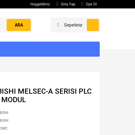
Hoşgeldiniz
Giriş Yap
Üye Ol
ARA
Sepetiniz
SHI MELSEC-A SERISI PLC
N MODUL
BISHI
BISHI
75M2