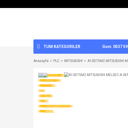
TUM KATEGORILER
Gsm: 0537 592
Anasayfa
PLC
MITSUBISHI
A1SD75M2 MITSUBISHI M