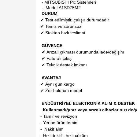
- MITSUBISHI Plc Sistemleri
- Model:
A1SD75M2
DURUM
✔
Test edilmiştir, çalışır durumdadır
✔
Temiz ve sorunsuz
✔
Stoktan hızlı teslimat
GÜVENCE
✔
Arızalı çıkması durumunda iade/değişim
✔
Faturalı çıkış
✔
Teknik destek imkanı
AVANTAJ
✔
Aynı gün kargo
✔
Zor bulunan model
ENDÜSTRİYEL ELEKTRONİK ALIM & DESTEK
Kullanmadığınız veya arızalı cihazlarınızı değ
- Tamir ve revizyon
- Yerine ürün temini
- Nakit alım
- Hızlı teklif - hızlı çözüm