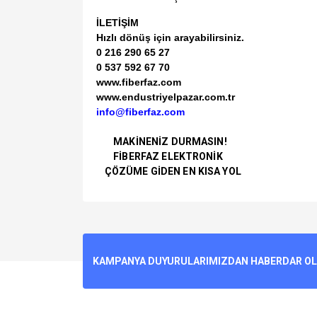
İLETİŞİM
Hızlı dönüş için arayabilirsiniz.
0 216 290 65 27
0 537 592 67 70
www.fiberfaz.com
www.endustriyelpazar.com.tr
info@fiberfaz.com
MAKİNENİZ DURMASIN!
FİBERFAZ ELEKTRONİK
ÇÖZÜME GİDEN EN KISA YOL
Bu ürünün fiyat bilgisi, resim, ürün açıklamalarında v
Görüş ve önerileriniz için teşekkür ederiz.
Ürün resmi kalitesiz, bozuk veya görüntülenemiyo
KAMPANYA DUYURULARIMIZDAN HABERDAR OLMA
Ürün açıklamasında eksik bilgiler bulunuyor.
Ürün bilgilerinde hatalar bulunuyor.
Ürün fiyatı diğer sitelerden daha pahalı.