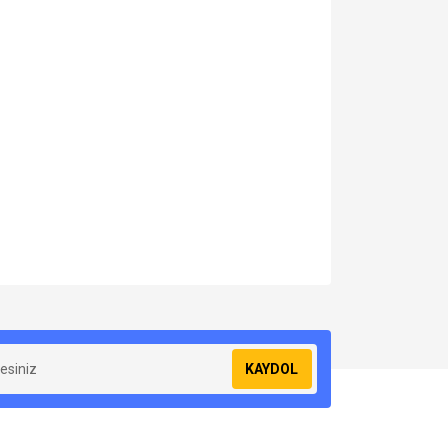
za iletebilirsiniz.
KAYDOL