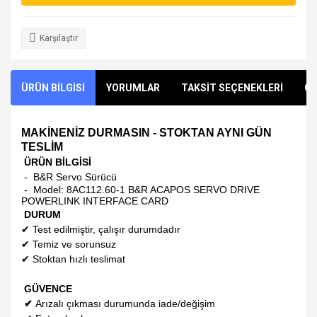
Karşılaştır
ÜRÜN BİLGİSİ
YORUMLAR
TAKSİT SEÇENEKLERİ
ÖN
MAKİNENİZ DURMASIN - STOKTAN AYNI GÜN
TESLİM
ÜRÜN BİLGİSİ
- B&R Servo Sürücü
- Model:
8AC112.60-1 B&R ACAPOS SERVO DRIVE
POWERLINK INTERFACE CARD
DURUM
✔
Test edilmiştir, çalışır durumdadır
✔
Temiz ve sorunsuz
✔
Stoktan hızlı teslimat
GÜVENCE
✔
Arızalı çıkması durumunda iade/değişim