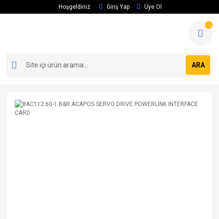
Hoşgeldiniz
Giriş Yap
Üye Ol
ARA