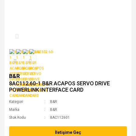
B&R
8AC112.60-1 B&R ACAPOS SERVO DRIVE
POWERLINK INTERFACE CARD
Kategori
B&R
Marka
B&R
Stok Kodu
8AC112601
İletişime Geç