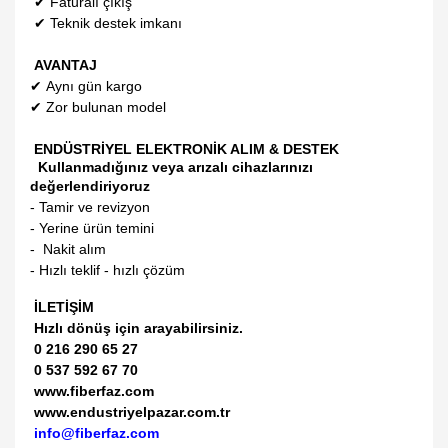
✔
Faturalı çıkış
✔
Teknik destek imkanı
AVANTAJ
✔
Aynı gün kargo
✔
Zor bulunan model
ENDÜSTRİYEL ELEKTRONİK ALIM & DESTEK
Kullanmadığınız veya arızalı cihazlarınızı
değerlendiriyoruz
- Tamir ve revizyon
- Yerine ürün temini
- Nakit alım
- Hızlı teklif - hızlı çözüm
İLETİŞİM
Hızlı dönüş için arayabilirsiniz.
0 216 290 65 27
0 537 592 67 70
www.fiberfaz.com
www.endustriyelpazar.com.tr
info@fiberfaz.com