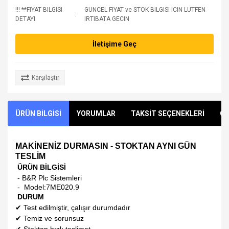
!!! **FIYAT BILGISI
GUNCEL FIYAT ve STOK BILGISI ICIN LUTFEN
DETAYI
IRTIBATA GECIN
İletişime Geç
Karşılaştır
ÜRÜN BİLGİSİ
YORUMLAR
TAKSİT SEÇENEKLERİ
ÖN
MAKİNENİZ DURMASIN - STOKTAN AYNI GÜN
TESLİM
ÜRÜN BİLGİSİ
- B&R Plc Sistemleri
- Model:
7ME020.9
DURUM
✔
Test edilmiştir, çalışır durumdadır
✔
Temiz ve sorunsuz