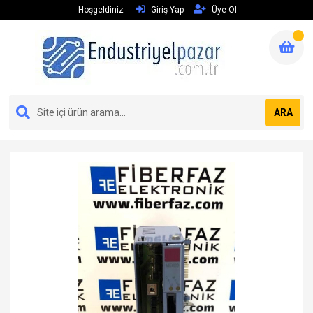
Hoşgeldiniz
Giriş Yap
Üye Ol
ARA