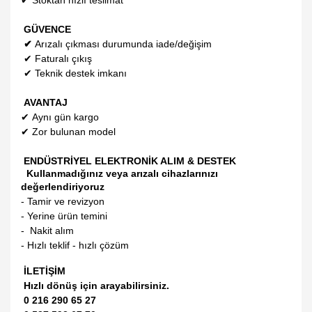
✔
Stoktan hızlı teslimat
GÜVENCE
✔
Arızalı çıkması durumunda iade/değişim
✔
Faturalı çıkış
✔
Teknik destek imkanı
AVANTAJ
✔
Aynı gün kargo
✔
Zor bulunan model
ENDÜSTRİYEL ELEKTRONİK ALIM & DESTEK
Kullanmadığınız veya arızalı cihazlarınızı
değerlendiriyoruz
- Tamir ve revizyon
- Yerine ürün temini
- Nakit alım
- Hızlı teklif - hızlı çözüm
İLETİŞİM
Hızlı dönüş için arayabilirsiniz.
0 216 290 65 27