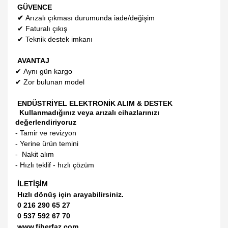
GÜVENCE
✔
Arızalı çıkması durumunda iade/değişim
✔
Faturalı çıkış
✔
Teknik destek imkanı
AVANTAJ
✔
Aynı gün kargo
✔
Zor bulunan model
ENDÜSTRİYEL ELEKTRONİK ALIM & DESTEK
Kullanmadığınız veya arızalı cihazlarınızı
değerlendiriyoruz
- Tamir ve revizyon
- Yerine ürün temini
- Nakit alım
- Hızlı teklif - hızlı çözüm
İLETİŞİM
Hızlı dönüş için arayabilirsiniz.
0 216 290 65 27
0 537 592 67 70
www.fiberfaz.com