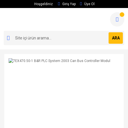
Hoşgeldiniz
Giriş Yap
Üye Ol
ARA