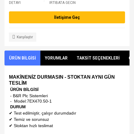
DETAYI
IRTIBATA GECIN
İletişime Geç
Karşılaştır
ÜRÜN BİLGİSİ
YORUMLAR
TAKSİT SEÇENEKLERİ
ÖN
MAKİNENİZ DURMASIN - STOKTAN AYNI GÜN
TESLİM
ÜRÜN BİLGİSİ
- B&R Plc Sistemleri
- Model:
7EX470.50-1
DURUM
✔
Test edilmiştir, çalışır durumdadır
✔
Temiz ve sorunsuz
✔
Stoktan hızlı teslimat