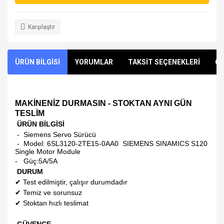
Karşılaştır
ÜRÜN BİLGİSİ
YORUMLAR
TAKSİT SEÇENEKLERİ
ÖN
MAKİNENİZ DURMASIN - STOKTAN AYNI GÜN
TESLİM
ÜRÜN BİLGİSİ
- Siemens Servo Sürücü
- Model:
6SL3120-2TE15-0AA0 SIEMENS SINAMICS S120
Single Motor Module
- Güç:5A/5A
DURUM
✔
Test edilmiştir, çalışır durumdadır
✔
Temiz ve sorunsuz
✔
Stoktan hızlı teslimat