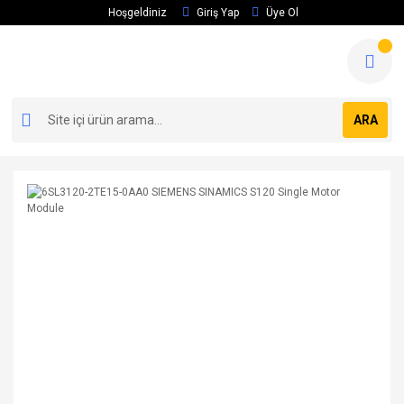
Hoşgeldiniz
Giriş Yap
Üye Ol
ARA