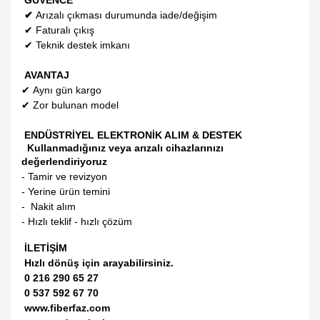
GÜVENCE
✔
Arızalı çıkması durumunda iade/değişim
✔
Faturalı çıkış
✔
Teknik destek imkanı
AVANTAJ
✔
Aynı gün kargo
✔
Zor bulunan model
ENDÜSTRİYEL ELEKTRONİK ALIM & DESTEK
Kullanmadığınız veya arızalı cihazlarınızı
değerlendiriyoruz
- Tamir ve revizyon
- Yerine ürün temini
- Nakit alım
- Hızlı teklif - hızlı çözüm
İLETİŞİM
Hızlı dönüş için arayabilirsiniz.
0 216 290 65 27
0 537 592 67 70
www.fiberfaz.com