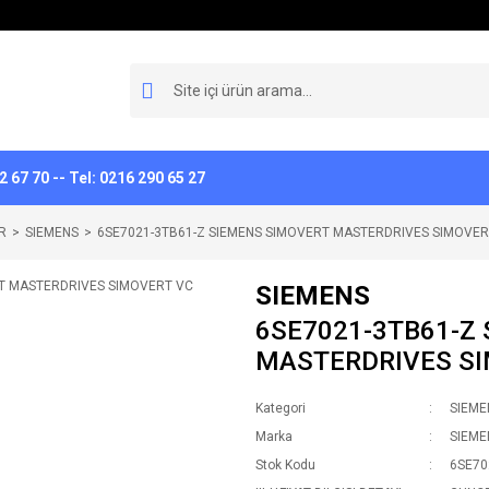
 67 70 -- Tel: 0216 290 65 27
R
SIEMENS
6SE7021-3TB61-Z SIEMENS SIMOVERT MASTERDRIVES SIMOVER
SIEMENS
6SE7021-3TB61-Z
MASTERDRIVES SI
Kategori
SIEME
Marka
SIEME
Stok Kodu
6SE70