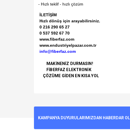
- Hızlı teklif - hızlı çözüm
İLETİŞİM
Hızlı dönüş için arayabilirsiniz.
0 216 290 65 27
0 537 592 67 70
www.fiberfaz.com
www.endustriyelpazar.com.tr
info@fiberfaz.com
MAKİNENİZ DURMASIN!
FİBERFAZ ELEKTRONİK
ÇÖZÜME GİDEN EN KISA YOL
Bu ürünün fiyat bilgisi, resim, ürün açıklamalarında v
Görüş ve önerileriniz için teşekkür ederiz.
Ürün resmi kalitesiz, bozuk veya görüntülenemiyo
KAMPANYA DUYURULARIMIZDAN HABERDAR OLMA
Ürün açıklamasında eksik bilgiler bulunuyor.