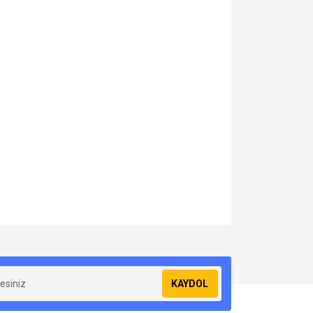
za iletebilirsiniz.
KAYDOL