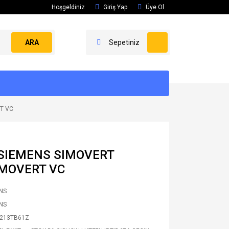
Hoşgeldiniz
Giriş Yap
Üye Ol
ARA
Sepetiniz
T VC
 SIEMENS SIMOVERT
MOVERT VC
NS
NS
213TB61Z