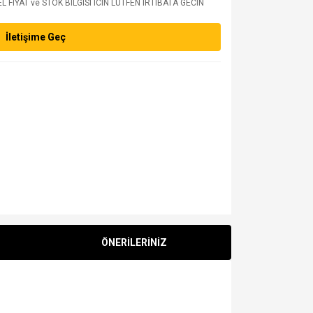
 FIYAT ve STOK BILGISI ICIN LUTFEN IRTIBATA GECIN
İletişime Geç
ÖNERİLERİNİZ