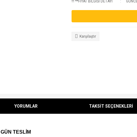
!!! **FIYAT BILGISI DETAYI
GUNCEL
Karşılaştır
YORUMLAR
TAKSİT SEÇENEKLERİ
 GÜN TESLİM