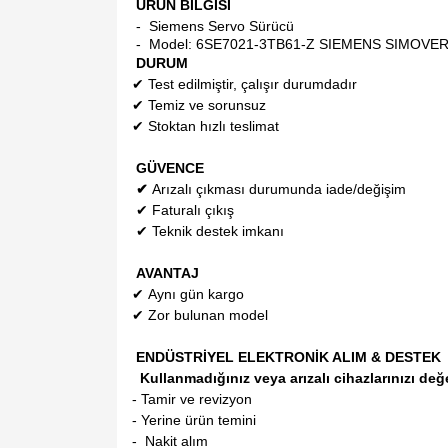
ÜRÜN BİLGİSİ
- Siemens Servo Sürücü
- Model:
6SE7021-3TB61-Z SIEMENS SIMOVE
DURUM
✔
Test edilmiştir, çalışır durumdadır
✔
Temiz ve sorunsuz
✔
Stoktan hızlı teslimat
GÜVENCE
✔
Arızalı çıkması durumunda iade/değişim
✔
Faturalı çıkış
✔
Teknik destek imkanı
AVANTAJ
✔
Aynı gün kargo
✔
Zor bulunan model
ENDÜSTRİYEL ELEKTRONİK ALIM & DESTEK
Kullanmadığınız veya arızalı cihazlarınızı değ
- Tamir ve revizyon
- Yerine ürün temini
- Nakit alım