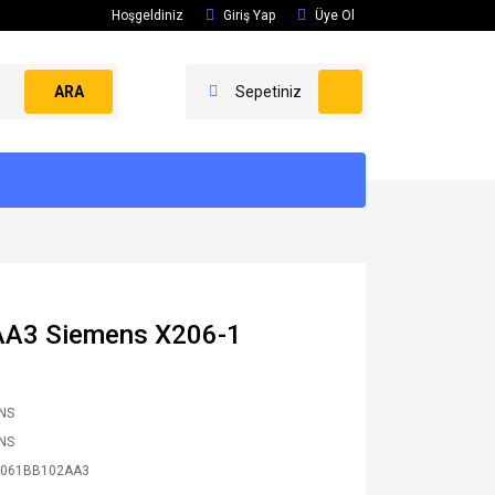
Hoşgeldiniz
Giriş Yap
Üye Ol
ARA
Sepetiniz
A3 Siemens X206-1
NS
NS
2061BB102AA3