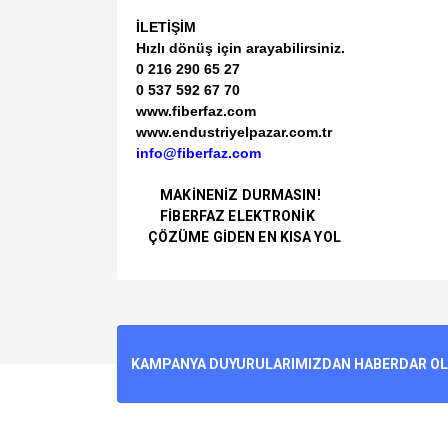
İLETİŞİM
Hızlı dönüş için arayabilirsiniz.
0 216 290 65 27
0 537 592 67 70
www.fiberfaz.com
www.endustriyelpazar.com.tr
info@fiberfaz.com
MAKİNENİZ DURMASIN!
FİBERFAZ ELEKTRONİK
ÇÖZÜME GİDEN EN KISA YOL
Bu ürünün fiyat bilgisi, resim, ürün açıklamalarında v
Görüş ve önerileriniz için teşekkür ederiz.
Ürün resmi kalitesiz, bozuk veya görüntülenemiyo
KAMPANYA DUYURULARIMIZDAN HABERDAR OLMA
Ürün açıklamasında eksik bilgiler bulunuyor.
Ürün bilgilerinde hatalar bulunuyor.
Ürün fiyatı diğer sitelerden daha pahalı.