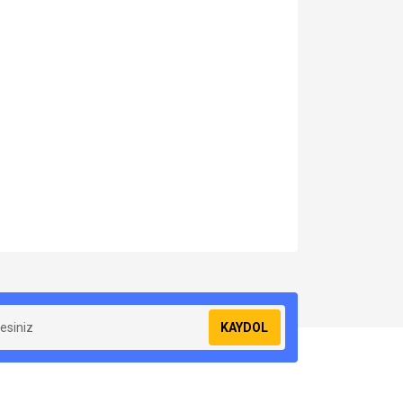
za iletebilirsiniz.
KAYDOL