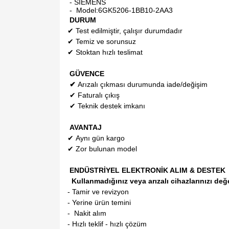
- SIEMENS
- Model:
6GK5206-1BB10-2AA3
DURUM
✔
Test edilmiştir, çalışır durumdadır
✔
Temiz ve sorunsuz
✔
Stoktan hızlı teslimat
GÜVENCE
✔
Arızalı çıkması durumunda iade/değişim
✔
Faturalı çıkış
✔
Teknik destek imkanı
AVANTAJ
✔
Aynı gün kargo
✔
Zor bulunan model
ENDÜSTRİYEL ELEKTRONİK ALIM & DESTEK
Kullanmadığınız veya arızalı cihazlarınızı değ
- Tamir ve revizyon
- Yerine ürün temini
- Nakit alım
- Hızlı teklif - hızlı çözüm