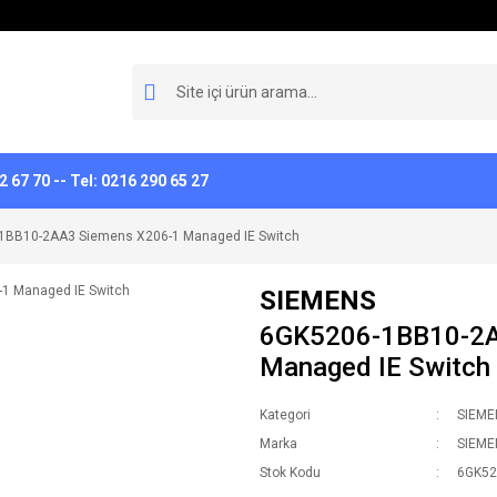
 67 70 -- Tel: 0216 290 65 27
1BB10-2AA3 Siemens X206-1 Managed IE Switch
SIEMENS
6GK5206-1BB10-2A
Managed IE Switch
Kategori
SIEME
Marka
SIEME
Stok Kodu
6GK5