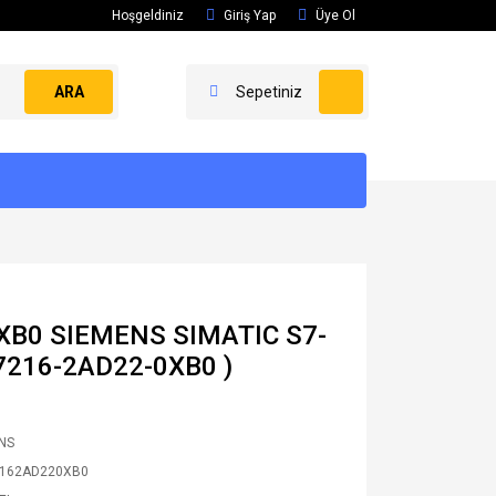
Hoşgeldiniz
Giriş Yap
Üye Ol
ARA
Sepetiniz
XB0 SIEMENS SIMATIC S7-
7216-2AD22-0XB0 )
NS
2162AD220XB0