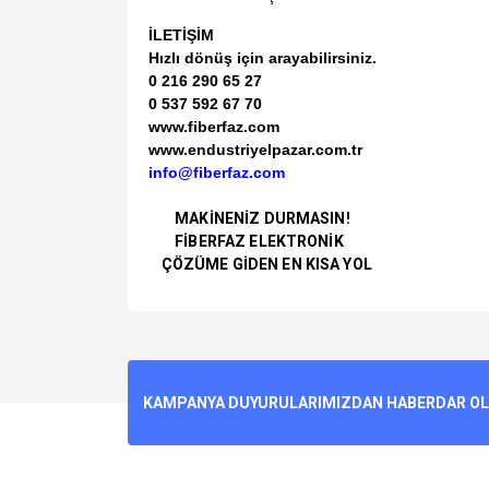
İLETİŞİM
Hızlı dönüş için arayabilirsiniz.
0 216 290 65 27
0 537 592 67 70
www.fiberfaz.com
www.endustriyelpazar.com.tr
info@fiberfaz.com
MAKİNENİZ DURMASIN!
FİBERFAZ ELEKTRONİK
ÇÖZÜME GİDEN EN KISA YOL
Bu ürünün fiyat bilgisi, resim, ürün açıklamalarında v
Görüş ve önerileriniz için teşekkür ederiz.
Ürün resmi kalitesiz, bozuk veya görüntülenemiyo
KAMPANYA DUYURULARIMIZDAN HABERDAR OLMA
Ürün açıklamasında eksik bilgiler bulunuyor.
Ürün bilgilerinde hatalar bulunuyor.
Ürün fiyatı diğer sitelerden daha pahalı.