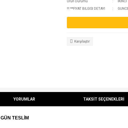
Urun Durumu
IKINCI
!!! **FIYAT BILGISI DETAYI
GUNCEL
Karşılaştır
YORUMLAR
TAKSİT SEÇENEKLERİ
 GÜN TESLİM