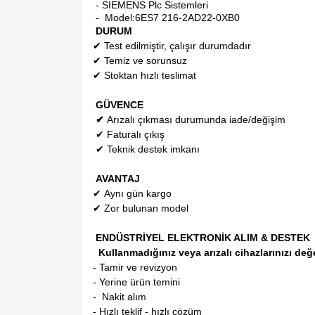
- SIEMENS Plc Sistemleri
- Model:
6ES7 216-2AD22-0XB0
DURUM
✔
Test edilmiştir, çalışır durumdadır
✔
Temiz ve sorunsuz
✔
Stoktan hızlı teslimat
GÜVENCE
✔
Arızalı çıkması durumunda iade/değişim
✔
Faturalı çıkış
✔
Teknik destek imkanı
AVANTAJ
✔
Aynı gün kargo
✔
Zor bulunan model
ENDÜSTRİYEL ELEKTRONİK ALIM & DESTEK
Kullanmadığınız veya arızalı cihazlarınızı değ
- Tamir ve revizyon
- Yerine ürün temini
- Nakit alım
- Hızlı teklif - hızlı çözüm