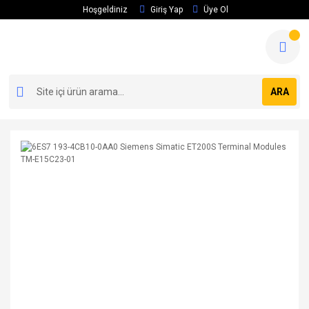
Hoşgeldiniz
Giriş Yap
Üye Ol
ARA