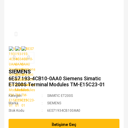
SIEMENS
6ES7 193-4CB10-0AA0 Siemens Simatic
ET200S Terminal Modules TM-E15C23-01
Kategori
SIMATIC ET200S
Marka
SIEMENS
Stok Kodu
6ES71934CB100AA0
İletişime Geç