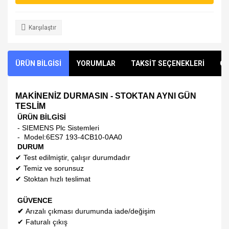
Karşılaştır
ÜRÜN BİLGİSİ
YORUMLAR
TAKSİT SEÇENEKLERİ
ÖN
MAKİNENİZ DURMASIN - STOKTAN AYNI GÜN
TESLİM
ÜRÜN BİLGİSİ
- SIEMENS Plc Sistemleri
- Model:
6ES7 193-4CB10-0AA0
DURUM
✔
Test edilmiştir, çalışır durumdadır
✔
Temiz ve sorunsuz
✔
Stoktan hızlı teslimat
GÜVENCE
✔
Arızalı çıkması durumunda iade/değişim
✔
Faturalı çıkış