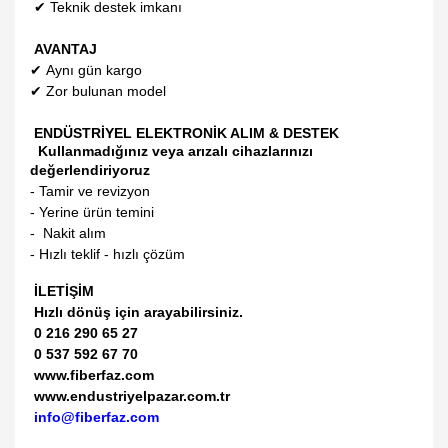
✔
Teknik destek imkanı
AVANTAJ
✔
Aynı gün kargo
✔
Zor bulunan model
ENDÜSTRİYEL ELEKTRONİK ALIM & DESTEK
Kullanmadığınız veya arızalı cihazlarınızı
değerlendiriyoruz
- Tamir ve revizyon
- Yerine ürün temini
- Nakit alım
- Hızlı teklif - hızlı çözüm
İLETİŞİM
Hızlı dönüş için arayabilirsiniz.
0 216 290 65 27
0 537 592 67 70
www.fiberfaz.com
www.endustriyelpazar.com.tr
info@fiberfaz.com