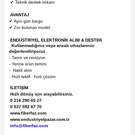
✔
Teknik destek imkanı
AVANTAJ
✔
Aynı gün kargo
✔
Zor bulunan model
ENDÜSTRİYEL ELEKTRONİK ALIM & DESTEK
Kullanmadığınız veya arızalı cihazlarınızı
değerlendiriyoruz
- Tamir ve revizyon
- Yerine ürün temini
- Nakit alım
- Hızlı teklif - hızlı çözüm
İLETİŞİM
Hızlı dönüş için arayabilirsiniz.
0 216 290 65 27
0 537 592 67 70
www.fiberfaz.com
www.endustriyelpazar.com.tr
info@fiberfaz.com