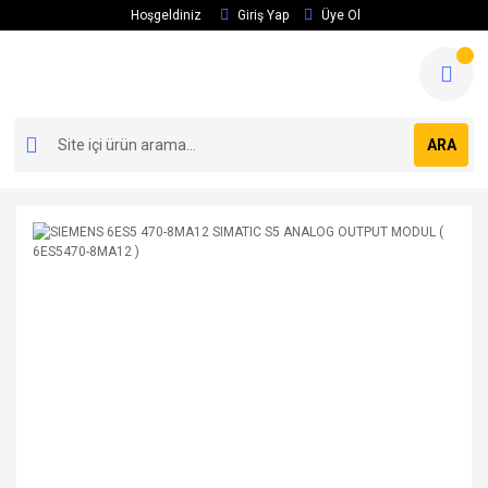
Hoşgeldiniz
Giriş Yap
Üye Ol
ARA