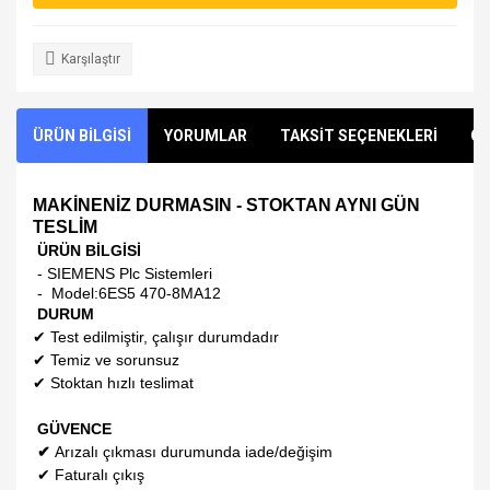
Karşılaştır
ÜRÜN BİLGİSİ
YORUMLAR
TAKSİT SEÇENEKLERİ
ÖN
MAKİNENİZ DURMASIN - STOKTAN AYNI GÜN
TESLİM
ÜRÜN BİLGİSİ
- SIEMENS Plc Sistemleri
- Model:
6ES5 470-8MA12
DURUM
✔
Test edilmiştir, çalışır durumdadır
✔
Temiz ve sorunsuz
✔
Stoktan hızlı teslimat
GÜVENCE
✔
Arızalı çıkması durumunda iade/değişim
✔
Faturalı çıkış