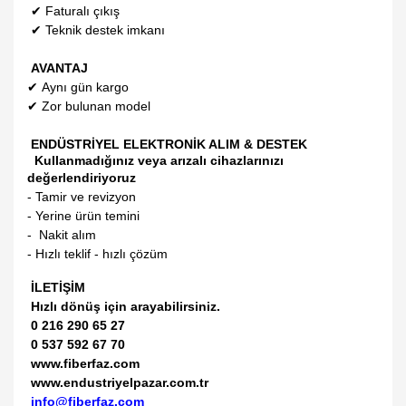
✔
Faturalı çıkış
✔
Teknik destek imkanı
AVANTAJ
✔
Aynı gün kargo
✔
Zor bulunan model
ENDÜSTRİYEL ELEKTRONİK ALIM & DESTEK
Kullanmadığınız veya arızalı cihazlarınızı
değerlendiriyoruz
- Tamir ve revizyon
- Yerine ürün temini
- Nakit alım
- Hızlı teklif - hızlı çözüm
İLETİŞİM
Hızlı dönüş için arayabilirsiniz.
0 216 290 65 27
0 537 592 67 70
www.fiberfaz.com
www.endustriyelpazar.com.tr
info@fiberfaz.com