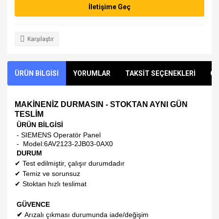
İletişime Geç
Karşılaştır
ÜRÜN BİLGİSİ
YORUMLAR
TAKSİT SEÇENEKLERİ
ÖN
MAKİNENİZ DURMASIN - STOKTAN AYNI GÜN
TESLİM
ÜRÜN BİLGİSİ
- SIEMENS Operatör Panel
- Model:
6AV2123-2JB03-0AX0
DURUM
✔
Test edilmiştir, çalışır durumdadır
✔
Temiz ve sorunsuz
✔
Stoktan hızlı teslimat
GÜVENCE
✔
Arızalı çıkması durumunda iade/değişim