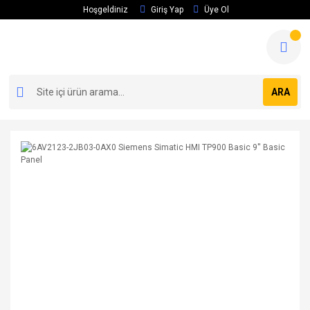
Hoşgeldiniz
Giriş Yap
Üye Ol
ARA