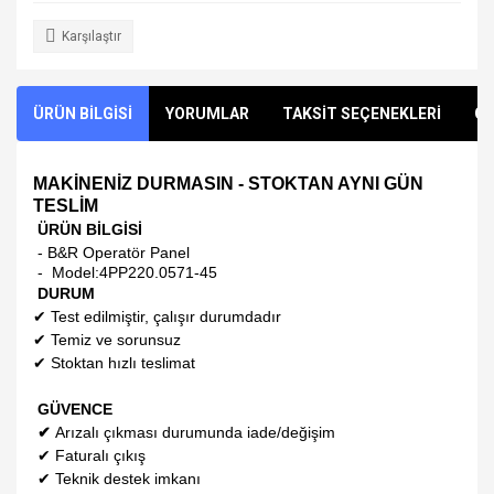
Karşılaştır
ÜRÜN BİLGİSİ
YORUMLAR
TAKSİT SEÇENEKLERİ
ÖN
MAKİNENİZ DURMASIN - STOKTAN AYNI GÜN
TESLİM
ÜRÜN BİLGİSİ
- B&R Operatör Panel
- Model:
4PP220.0571-45
DURUM
✔
Test edilmiştir, çalışır durumdadır
✔
Temiz ve sorunsuz
✔
Stoktan hızlı teslimat
GÜVENCE
✔
Arızalı çıkması durumunda iade/değişim
✔
Faturalı çıkış
✔
Teknik destek imkanı