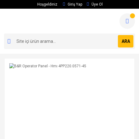
Hoşgeldiniz
Giriş Yap
Üye Ol
ARA