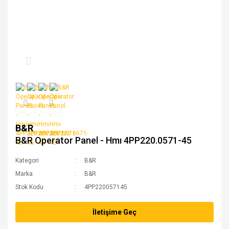
B&R
B&R Operator Panel - Hmı 4PP220.0571-45
Kategori
B&R
Marka
B&R
Stok Kodu
4PP220057145
İletişime Geç