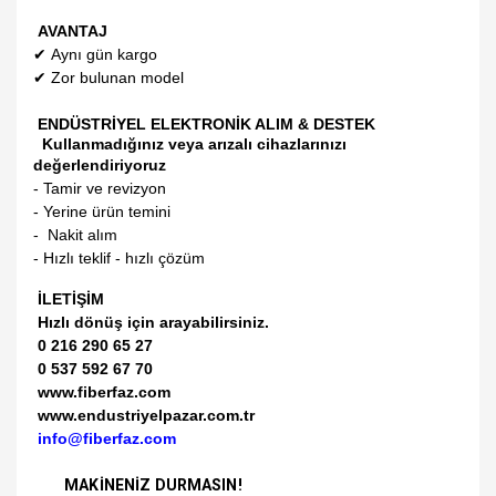
AVANTAJ
✔
Aynı gün kargo
✔
Zor bulunan model
ENDÜSTRİYEL ELEKTRONİK ALIM & DESTEK
Kullanmadığınız veya arızalı cihazlarınızı
değerlendiriyoruz
- Tamir ve revizyon
- Yerine ürün temini
- Nakit alım
- Hızlı teklif - hızlı çözüm
İLETİŞİM
Hızlı dönüş için arayabilirsiniz.
0 216 290 65 27
0 537 592 67 70
www.fiberfaz.com
www.endustriyelpazar.com.tr
info@fiberfaz.com
MAKİNENİZ DURMASIN!