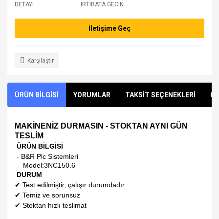
DETAYI
IRTIBATA GECIN
İletişime Geç
Karşılaştır
ÜRÜN BİLGİSİ
YORUMLAR
TAKSİT SEÇENEKLERİ
ÖN
MAKİNENİZ DURMASIN - STOKTAN AYNI GÜN
TESLİM
ÜRÜN BİLGİSİ
- B&R Plc Sistemleri
- Model:
3NC150.6
DURUM
✔
Test edilmiştir, çalışır durumdadır
✔
Temiz ve sorunsuz
✔
Stoktan hızlı teslimat