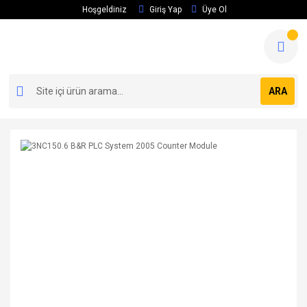
Hoşgeldiniz
Giriş Yap
Üye Ol
ARA