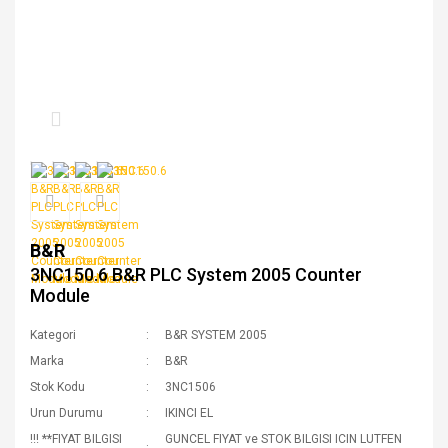
B&R
3NC150.6 B&R PLC System 2005 Counter
Module
Kategori
B&R SYSTEM 2005
Marka
B&R
Stok Kodu
3NC1506
Urun Durumu
IKINCI EL
!!! **FIYAT BILGISI
GUNCEL FIYAT ve STOK BILGISI ICIN LUTFEN