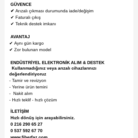
GÜVENCE
✔
Arızalı çıkması durumunda iade/değişim
✔
Faturalı çıkış
✔
Teknik destek imkanı
AVANTAJ
✔
Aynı gün kargo
✔
Zor bulunan model
ENDÜSTRİYEL ELEKTRONİK ALIM & DESTEK
Kullanmadığınız veya arızalı cihazlarınızı
değerlendiriyoruz
- Tamir ve revizyon
- Yerine ürün temini
- Nakit alım
- Hızlı teklif - hızlı çözüm
İLETİŞİM
Hızlı dönüş için arayabilirsiniz.
0 216 290 65 27
0 537 592 67 70
www.fiberfaz.com