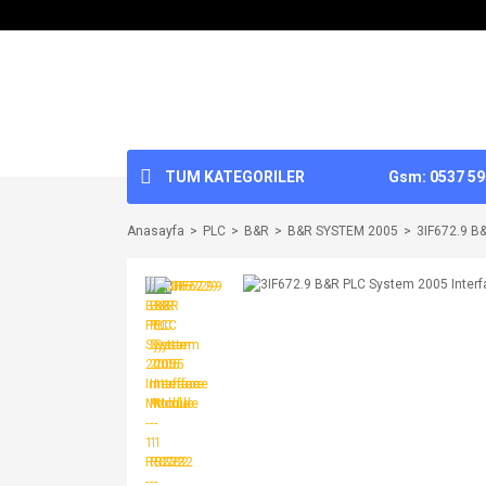
TUM KATEGORILER
Gsm: 0537 592
Anasayfa
PLC
B&R
B&R SYSTEM 2005
3IF672.9 B