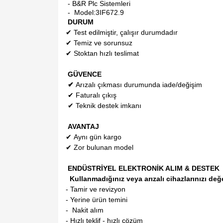
- B&R Plc Sistemleri
- Model:
3IF672.9
DURUM
✔
Test edilmiştir, çalışır durumdadır
✔
Temiz ve sorunsuz
✔
Stoktan hızlı teslimat
GÜVENCE
✔
Arızalı çıkması durumunda iade/değişim
✔
Faturalı çıkış
✔
Teknik destek imkanı
AVANTAJ
✔
Aynı gün kargo
✔
Zor bulunan model
ENDÜSTRİYEL ELEKTRONİK ALIM & DESTEK
Kullanmadığınız veya arızalı cihazlarınızı değ
- Tamir ve revizyon
- Yerine ürün temini
- Nakit alım
- Hızlı teklif - hızlı çözüm