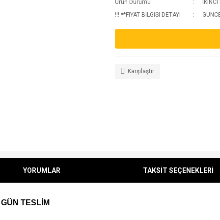
Urun Durumu
IKINCI
!!! **FIYAT BILGISI DETAYI
GUNCEL
Karşılaştır
YORUMLAR
TAKSİT SEÇENEKLERİ
 GÜN TESLİM