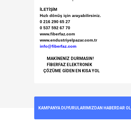
İLETİŞİM
Hızlı dönüş için arayabilirsiniz.
0 216 290 65 27
0 537 592 67 70
www.fiberfaz.com
www.endustriyelpazar.com.tr
info@fiberfaz.com
MAKİNENİZ DURMASIN!
FİBERFAZ ELEKTRONİK
ÇÖZÜME GİDEN EN KISA YOL
Bu ürünün fiyat bilgisi, resim, ürün açıklamalarında v
Görüş ve önerileriniz için teşekkür ederiz.
Ürün resmi kalitesiz, bozuk veya görüntülenemiyo
KAMPANYA DUYURULARIMIZDAN HABERDAR OLMA
Ürün açıklamasında eksik bilgiler bulunuyor.
Ürün bilgilerinde hatalar bulunuyor.
Ürün fiyatı diğer sitelerden daha pahalı.