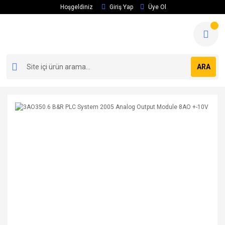
Hoşgeldiniz
Giriş Yap
Üye Ol
ARA