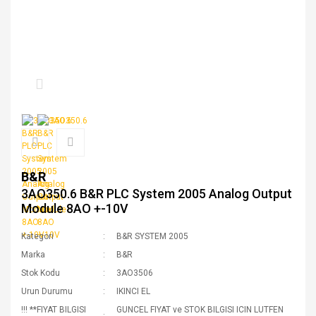
B&R
3AO350.6 B&R PLC System 2005 Analog Output
Module 8AO +-10V
Kategori
B&R SYSTEM 2005
Marka
B&R
Stok Kodu
3AO3506
Urun Durumu
IKINCI EL
!!! **FIYAT BILGISI
GUNCEL FIYAT ve STOK BILGISI ICIN LUTFEN