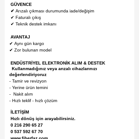
GÜVENCE
✔
Arızalı çıkması durumunda iade/değişim
✔
Faturalı çıkış
✔
Teknik destek imkanı
AVANTAJ
✔
Aynı gün kargo
✔
Zor bulunan model
ENDÜSTRİYEL ELEKTRONİK ALIM & DESTEK
Kullanmadığınız veya arızalı cihazlarınızı
değerlendiriyoruz
- Tamir ve revizyon
- Yerine ürün temini
- Nakit alım
- Hızlı teklif - hızlı çözüm
İLETİŞİM
Hızlı dönüş için arayabilirsiniz.
0 216 290 65 27
0 537 592 67 70
www.fiberfaz.com