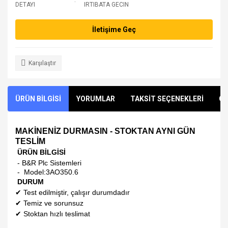
DETAYI
IRTIBATA GECIN
İletişime Geç
Karşılaştır
ÜRÜN BİLGİSİ
YORUMLAR
TAKSİT SEÇENEKLERİ
ÖN
MAKİNENİZ DURMASIN - STOKTAN AYNI GÜN
TESLİM
ÜRÜN BİLGİSİ
- B&R Plc Sistemleri
- Model:
3AO350.6
DURUM
✔
Test edilmiştir, çalışır durumdadır
✔
Temiz ve sorunsuz
✔
Stoktan hızlı teslimat