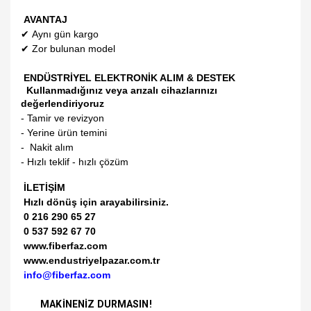
AVANTAJ
✔
Aynı gün kargo
✔
Zor bulunan model
ENDÜSTRİYEL ELEKTRONİK ALIM & DESTEK
Kullanmadığınız veya arızalı cihazlarınızı
değerlendiriyoruz
- Tamir ve revizyon
- Yerine ürün temini
- Nakit alım
- Hızlı teklif - hızlı çözüm
İLETİŞİM
Hızlı dönüş için arayabilirsiniz.
0 216 290 65 27
0 537 592 67 70
www.fiberfaz.com
www.endustriyelpazar.com.tr
info@fiberfaz.com
MAKİNENİZ DURMASIN!