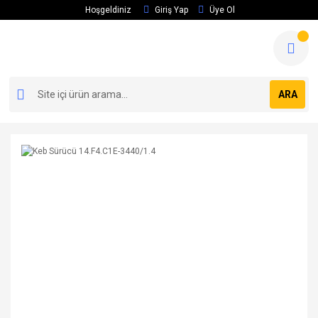
Hoşgeldiniz
Giriş Yap
Üye Ol
ARA