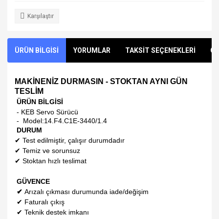
Karşılaştır
ÜRÜN BİLGİSİ
YORUMLAR
TAKSİT SEÇENEKLERİ
ÖN
MAKİNENİZ DURMASIN - STOKTAN AYNI GÜN
TESLİM
ÜRÜN BİLGİSİ
- KEB Servo Sürücü
- Model:
14.F4.C1E-3440/1.4
DURUM
✔
Test edilmiştir, çalışır durumdadır
✔
Temiz ve sorunsuz
✔
Stoktan hızlı teslimat
GÜVENCE
✔
Arızalı çıkması durumunda iade/değişim
✔
Faturalı çıkış
✔
Teknik destek imkanı